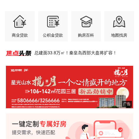
商业贷款
公积金贷款
购房百科
地图找房
总建面33.8万㎡！秦皇岛西部大盘将扩容！
秦皇岛惊现600㎡超级豪宅，一层一姓！比肩北上
翠揽城光 府启新章
登高台 揽明月丨秦皇岛这里私藏一座盛夏绿洲~
凤起潮阳铂金会所服务再升级，凯斯琦健身正式签
秦皇岛桑拿天来袭，在城芯邂逅26℃的清凉~
宇树双旗舰机器人空降！秦皇岛智能机器人全场景
星光山水·揽月一个心情盛开的地方
年中购房节 央企现房超给利
港城全龄友好社区范本，铺就山海理想生活长卷~
港城资产上千万的父母，六一会给孩子送什么礼
广！
约入驻
社区火了！
物？
广告