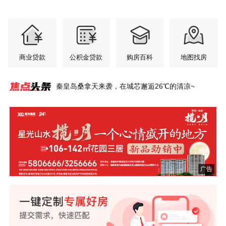
商业贷款
公积金贷款
购房百科
地图找房
秦皇岛桑拿天来袭，在城芯邂逅26℃的清凉~
秦皇岛惊现600㎡超级豪宅，一层一姓！比肩北上
翠揽城光 府启新章
登高台 揽明月丨秦皇岛这里私藏一座盛夏绿洲~
凤起潮阳铂金会所服务再升级，凯斯琦健身正式签
总建面33.8万㎡！秦皇岛西部大盘将扩容！
宇树双旗舰机器人空降！秦皇岛智能机器人全场景
星光山水·揽月一个心情盛开的地方
年中购房节 央企现房超给利
港城全龄友好社区范本，铺就山海理想生活长卷~
港城资产上千万的父母，六一会给孩子送什么礼
广！
约入驻
社区火了！
物？
广告