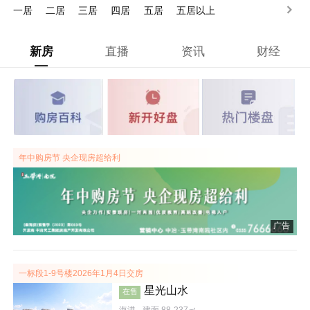
一居
二居
三居
四居
五居
五居以上
新房
直播
资讯
财经
年中购房节 央企现房超给利
广告
一标段1-9号楼2026年1月4日交房
星光山水
在售