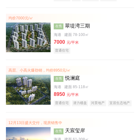
潜力楼盘
宜居生态地产
大平层
均价7000元/㎡
翠堤湾三期
在售
海港
建面 78-100㎡
7000
元/平米
普通住宅
高层、小高火爆劲销，均价8950元/㎡
悦澜庭
在售
海港
建面 85-118㎡
8950
元/平米
普通住宅
潜力楼盘
河景地产
宜居生态地产
效果图
12月13日盛大交付，现房销售中
天宸玺岸
在售
海港
建面 61-308㎡