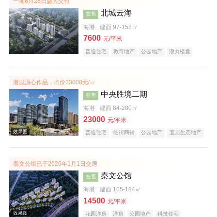
一期6月28日盛大交付
北城云海
在售
海港
建面 97-158㎡
7600
元/平米
普通住宅
教育地产
公园地产
潜力楼盘
港城原心作品，均价23000元/㎡
实景图
中央胜境二期
在售
海港
建面 84-280㎡
23000
元/平米
普通住宅
临街商铺
公园地产
宜居生态地产
秦文公馆已于2026年1月1日交房
秦文公馆
在售
效果图
海港
建面 105-184㎡
14500
元/平米
花园洋房
洋房
公园地产
科技住宅