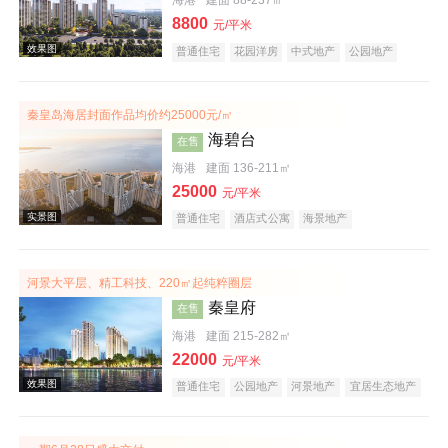
海港
建面 88-237㎡
8800
元/平米
普通住宅
花园洋房
中式地产
公园地产
宜居生态地产
名企盘
秦皇岛海居封面作品均价约25000元/㎡
海碧台
在售
海港
建面 136-211㎡
25000
元/平米
普通住宅
酒店式公寓
海景地产
河景大平层、精工科技、220㎡起纯粹圈层
秦皇府
在售
海港
建面 215-282㎡
22000
元/平米
普通住宅
公园地产
河景地产
宜居生态地产
大平层
效果图