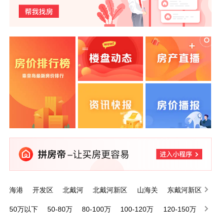
海港
开发区
北戴河
北戴河新区
山海关
东戴河新区
昌黎
抚宁
卢龙
青龙满族自治县
50万以下
50-80万
80-100万
100-120万
120-150万
150-200万
200万以上