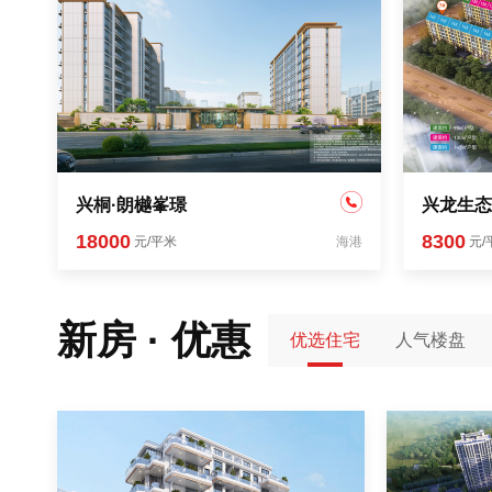
兴桐·朗樾峯璟
兴龙生态
18000
8300
元/平米
海港
元/
新房 · 优惠
优选住宅
人气楼盘