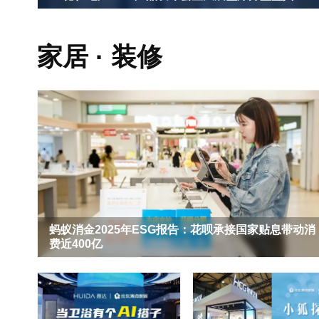
家居 · 装修
蚂蚁消金2025年ESG报告：花呗承接国家贴息带动消
费近400亿
千年舟寻福记·让非遗回家第二季可