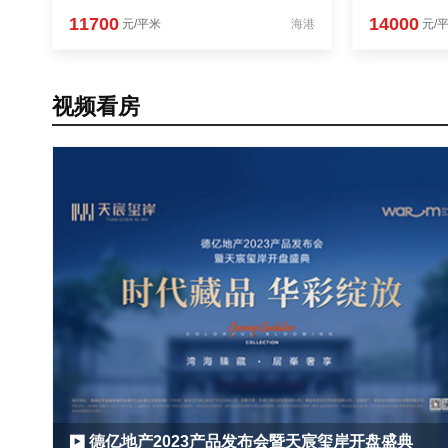
11700
14000
元/平米
海港
元/
视频看房
德亿地产2023产品发布会暨天宸玺岸开盘盛典