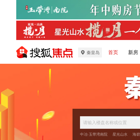
首页
新房
秦皇岛
中冶·玉带湾南院
星光山水
海碧