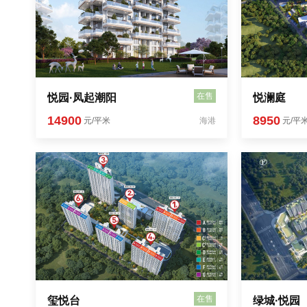
在售
悦园·凤起潮阳
悦澜庭
14900
8950
元/平米
海港
元/平
在售
玺悦台
绿城·悦园