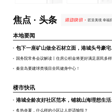
炙热炎夏，什
匠呈美境 幸福
焦点 · 头条
宇树双旗舰机
秦皇岛桑拿天来
港城资产上千
港城全龄友好社
本地要闻
包下一座矿山做全石材立面，港城头号豪宅
藏着多少秘密？
国务院常务会议解读丨住房公积金将更好满足居民多样
住房消费需求
秦皇岛要建球类项目全民健身中心！
楼市快讯
港城全龄友好社区范本，铺就山海理想生活
卷~
关于进一步优化住房公积金使用政策
炙热炎夏，什么样的小区让人舒适愉悦？