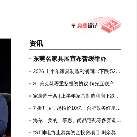
资讯
东莞名家具展宣布暂缓举办
2026 上半年家具制造利润同比下跌 52.
7%，地产链上下游持续承压
ST美克签署重整投资协议 铜光互联产融
联合体拟斥资10.72亿元参与重整
家居周十条 | 上半年家具制造利润下跌5
2.7%、两大知名装企回应跑路传闻、南
7 折开拍，起拍价10亿！合肥政务红星美
康公示家具电商黑白名单…
凯龙物业整体打包司法处置
海尔、美的、慕思、尚品宅配等多赛道头
部企业加速AI布局突围
搜狐专访美巢张经甫 | 十年价值攀登
*ST帅电终止募集资金投资项目 剩余募资