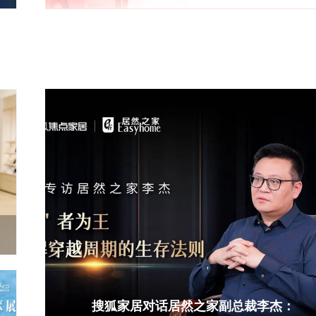
持
搜狐家居对话居然之家副总裁李杰：