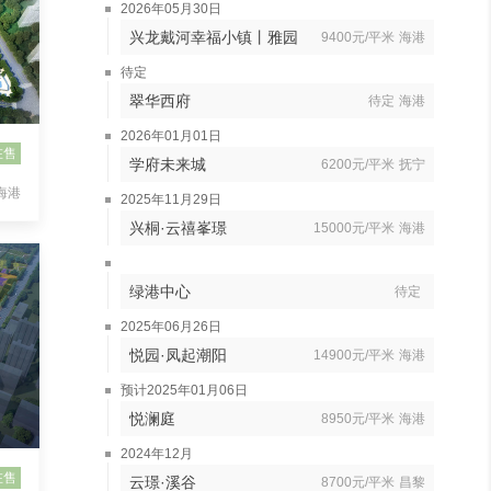
2026年05月30日
兴龙戴河幸福小镇丨雅园
9400元/平米
海港
待定
翠华西府
待定
海港
2026年01月01日
在售
学府未来城
6200元/平米
抚宁
海港
2025年11月29日
兴桐·云禧峯璟
15000元/平米
海港
绿港中心
待定
2025年06月26日
悦园·凤起潮阳
14900元/平米
海港
预计2025年01月06日
悦澜庭
8950元/平米
海港
2024年12月
在售
云璟·溪谷
8700元/平米
昌黎