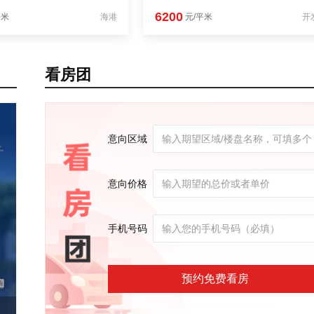
6200
平米
海港
元/平米
开
看房团
意向区域
意向价格
手机号码
预约免费看房