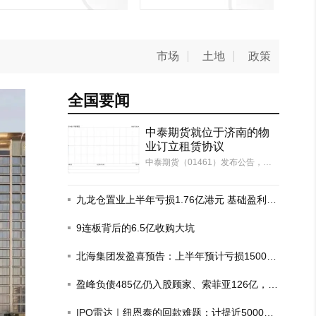
市场
土地
政策
全国要闻
中泰期货就位于济南的物
业订立租赁协议
中泰期货（01461）发布公告，于2
026年8月6日（交易时段后），本
公司及本公司的全资附属公司中泰
汇融资本（作为承租人）分别与齐
九龙仓置业上半年亏损1.76亿港元 基础盈利增
鲁中泰物业（作为出租人）订立租
长6%
赁协议一以及租赁协议二，期限均
9连板背后的6.5亿收购大坑
由2026年10月…
北海集团发盈喜预告：上半年预计亏损1500
万-1700万港元
盈峰负债485亿仍入股顾家、索菲亚126亿，这
场豪赌为何？
秦皇岛惊现600㎡超级豪宅，一层一
IPO雷达｜纽恩泰的回款难题：计提近5000万