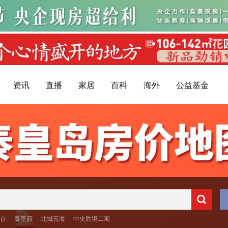
资讯
直播
家居
百科
海外
公益基金
台
秦皇府
北城云海
中央胜境二期