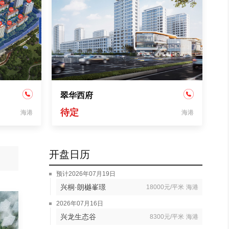
翠华西府
待定
海港
海港
开盘日历
预计2026年07月19日
兴桐·朗樾峯璟
18000元/平米
海港
2026年07月16日
兴龙生态谷
8300元/平米
海港