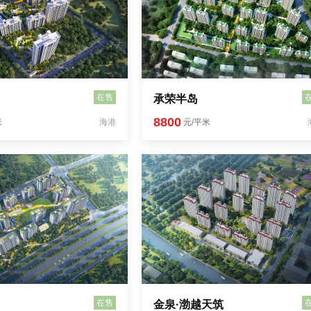
在售
承荣半岛
8800
米
海港
元/平米
在售
金泉·渤越天筑