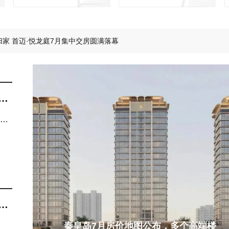
么样的小区让人舒适愉悦？
归家 首迈·悦龙庭7月集中交房圆满落幕
器人空降！秦皇岛智能机器人全场景社区火了！
袭，在城芯邂逅26℃的清凉~
万的父母，六一会给孩子送什么礼物？
区范本，铺就山海理想生活长卷~
还
化
长
秦皇岛7月房价地图公布，多个高端楼