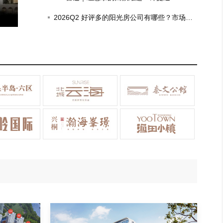
姓！比肩北上广！
房企坏账，去年政府项目回款比例仅三成
2026Q2 好评多的阳光房公司有哪些？市场现
状观察