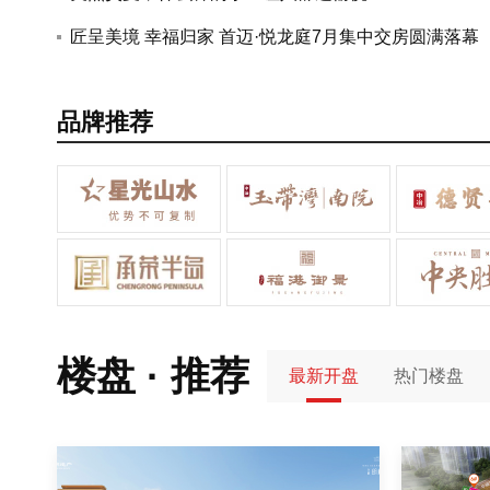
的通知
匠呈美境 幸福归家 首迈·悦龙庭7月集中交房圆满落幕
品牌推荐
楼盘 · 推荐
最新开盘
热门楼盘