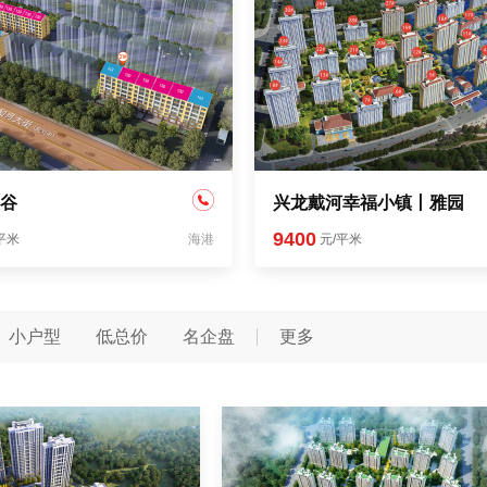
谷
兴龙戴河幸福小镇丨雅园
9400
平米
海港
元/平米
小户型
低总价
名企盘
更多