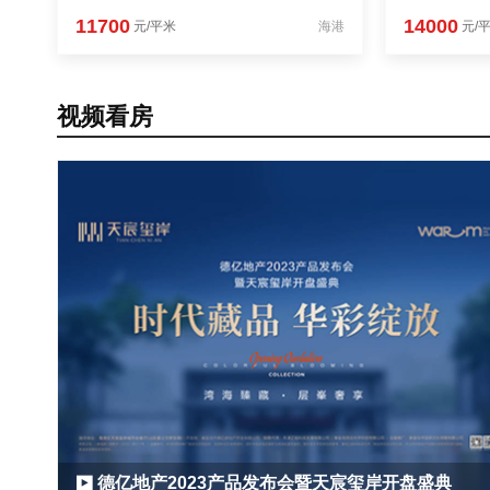
11700
14000
元/平米
海港
元/
视频看房
德亿地产2023产品发布会暨天宸玺岸开盘盛典