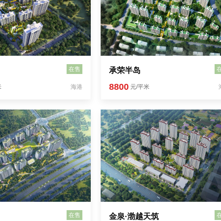
在售
承荣半岛
8800
米
海港
元/平米
在售
金泉·渤越天筑