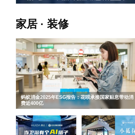
家居 · 装修
蚂蚁消金2025年ESG报告：花呗承接国家贴息带动消
费近400亿
千年舟寻福记·让非遗回家第二季可