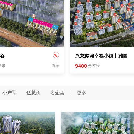
谷
兴龙戴河幸福小镇丨雅园
9400
平米
海港
元/平米
小户型
低总价
名企盘
更多