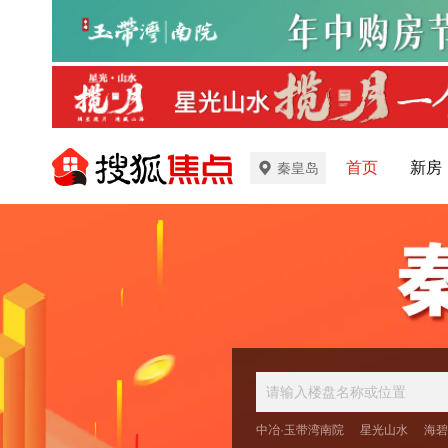
首页
新房
秦皇岛
中冶·玉带湾南院
星光山水
海碧