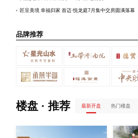
的通知
匠呈美境 幸福归家 首迈·悦龙庭7月集中交房圆满落幕
品牌推荐
楼盘 · 推荐
最新开盘
热门楼盘