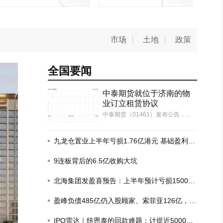
市场
土地
政策
全国要闻
中泰期货就位于济南的物
业订立租赁协议
中泰期货（01461）发布公告，于2
026年8月6日（交易时段后），本
公司及本公司的全资附属公司中泰
汇融资本（作为承租人）分别与齐
九龙仓置业上半年亏损1.76亿港元 基础盈利增
鲁中泰物业（作为出租人）订立租
长6%
赁协议一以及租赁协议二，期限均
9连板背后的6.5亿收购大坑
由2026年10月…
北海集团发盈喜预告：上半年预计亏损1500
万-1700万港元
盈峰负债485亿仍入股顾家、索菲亚126亿，这
场豪赌为何？
秦皇岛惊现600㎡超级豪宅，一层一
IPO雷达｜纽恩泰的回款难题：计提近5000万