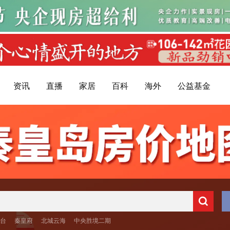
资讯
直播
家居
百科
海外
公益基金
台
秦皇府
北城云海
中央胜境二期