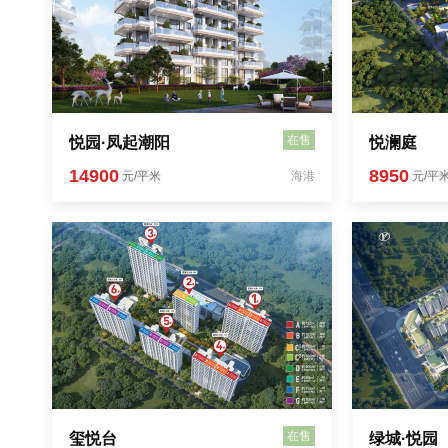
在售
悦园·凤起潮阳
悦澜庭
14900
8950
元/平米
海港
元/平
在售
玺悦台
绿城·悦园