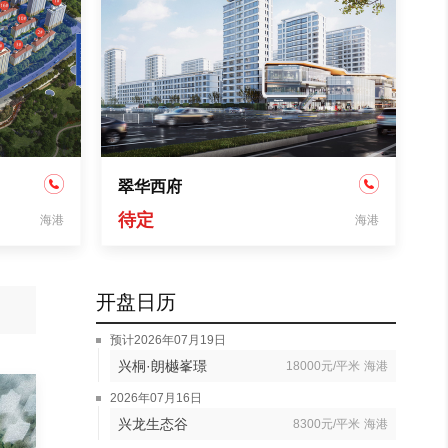
翠华西府
待定
海港
海港
开盘日历
预计2026年07月19日
兴桐·朗樾峯璟
18000元/平米
海港
2026年07月16日
兴龙生态谷
8300元/平米
海港