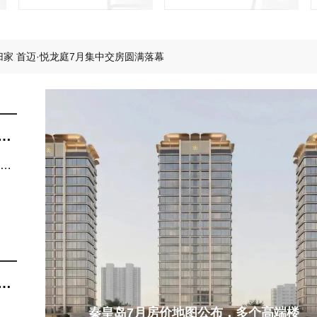
么样的小区让人舒适愉悦？
归家 首迈·悦龙庭7月集中交房圆满落幕
器人空降！秦皇岛智能机器人全场景社区火了！
袭，在城芯邂逅26℃的清凉~
万的父母，六一会给孩子送什么礼物？
区范本，铺就山海理想生活长卷~
还
化
长
秦皇岛7月房价地图公布，多个高端楼