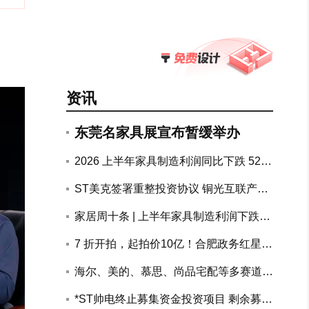
资讯
东莞名家具展宣布暂缓举办
2026 上半年家具制造利润同比下跌 52.
7%，地产链上下游持续承压
ST美克签署重整投资协议 铜光互联产融
联合体拟斥资10.72亿元参与重整
家居周十条 | 上半年家具制造利润下跌5
2.7%、两大知名装企回应跑路传闻、南
7 折开拍，起拍价10亿！合肥政务红星美
康公示家具电商黑白名单…
凯龙物业整体打包司法处置
海尔、美的、慕思、尚品宅配等多赛道头
部企业加速AI布局突围
搜狐专访美巢张经甫 | 十年价值攀登
*ST帅电终止募集资金投资项目 剩余募资