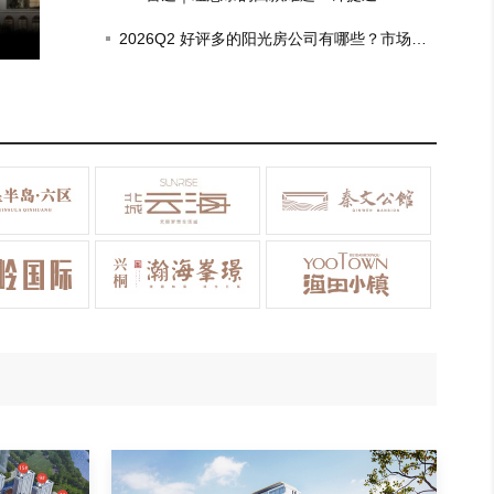
姓！比肩北上广！
房企坏账，去年政府项目回款比例仅三成
2026Q2 好评多的阳光房公司有哪些？市场现
状观察