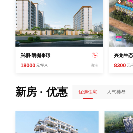
兴桐·朗樾峯璟
兴龙生态
18000
8300
元/平米
海港
元/
新房 · 优惠
优选住宅
人气楼盘