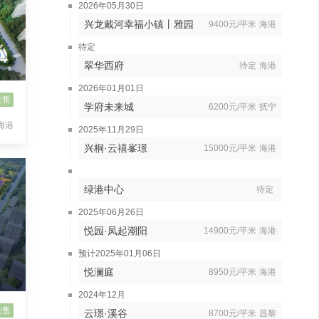
2026年05月30日
兴龙戴河幸福小镇丨雅园
9400元/平米
海港
待定
翠华西府
待定
海港
2026年01月01日
在售
学府未来城
6200元/平米
抚宁
海港
2025年11月29日
兴桐·云禧峯璟
15000元/平米
海港
绿港中心
待定
2025年06月26日
悦园·凤起潮阳
14900元/平米
海港
预计2025年01月06日
悦澜庭
8950元/平米
海港
2024年12月
在售
云璟·溪谷
8700元/平米
昌黎