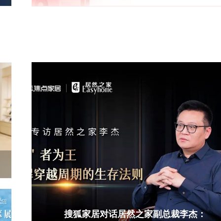
持
搜狐家居对话居然之家副总裁李杰：