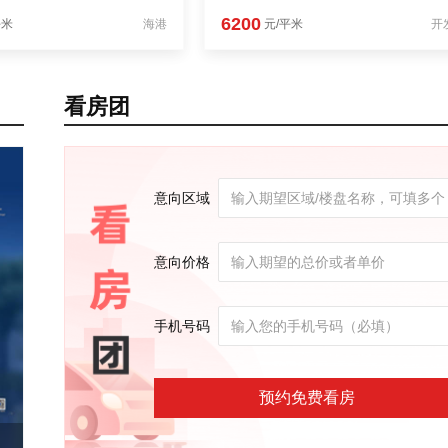
6200
平米
海港
元/平米
开
看房团
意向区域
意向价格
手机号码
预约免费看房