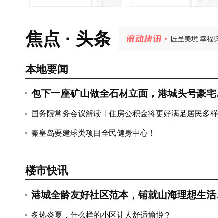
炙热炎夏，什
匠呈美境 幸福
焦点 · 头条
宇树双旗舰机
秦皇岛桑拿天来
港城资产上千
港城全龄友好社
本地要闻
包下一座矿山做全石材立面，港城头号豪宅
藏着多少秘密？
国务院常务会议解读丨住房公积金将更好满足居民多样
住房消费需求
秦皇岛要建球类项目全民健身中心！
楼市快讯
港城全龄友好社区范本，铺就山海理想生活
卷~
关于进一步优化住房公积金使用政策
炙热炎夏，什么样的小区让人舒适愉悦？