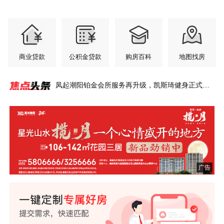
商业贷款
公积金贷款
购房百科
地图找房
凤起潮阳铂金会所服务再升级，凯斯琦健身正式签
约入驻
秦皇岛惊现600㎡超级豪宅，一层一姓！比肩北上
翠揽城光 府启新章
登高台 揽明月丨秦皇岛这里私藏一座盛夏绿洲~
总建面33.8万㎡！秦皇岛西部大盘将扩容！
秦皇岛桑拿天来袭，在城芯邂逅26℃的清凉~
宇树双旗舰机器人空降！秦皇岛智能机器人全场景
星光山水·揽月一个心情盛开的地方
年中购房节 央企现房超给利
港城全龄友好社区范本，铺就山海理想生活长卷~
港城资产上千万的父母，六一会给孩子送什么礼
广！
社区火了！
物？
广告