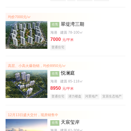
潜力楼盘
宜居生态地产
大平层
均价7000元/㎡
翠堤湾三期
在售
海港
建面 78-100㎡
7000
元/平米
普通住宅
高层、小高火爆劲销，均价8950元/㎡
悦澜庭
在售
海港
建面 85-118㎡
8950
元/平米
普通住宅
潜力楼盘
河景地产
宜居生态地产
效果图
12月13日盛大交付，现房销售中
天宸玺岸
在售
海港
建面 61-308㎡