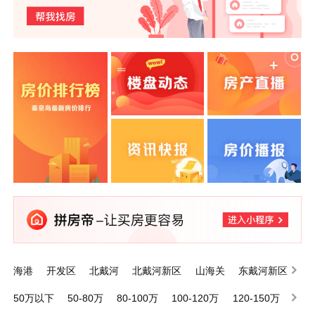
海港
开发区
北戴河
北戴河新区
山海关
东戴河新区
昌黎
抚宁
卢龙
青龙满族自治县
50万以下
50-80万
80-100万
100-120万
120-150万
150-200万
200万以上