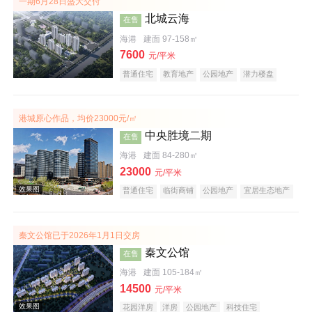
一期6月28日盛大交付
北城云海
在售
海港
建面 97-158㎡
7600
元/平米
普通住宅
教育地产
公园地产
潜力楼盘
港城原心作品，均价23000元/㎡
实景图
中央胜境二期
在售
海港
建面 84-280㎡
23000
元/平米
普通住宅
临街商铺
公园地产
宜居生态地产
秦文公馆已于2026年1月1日交房
秦文公馆
在售
效果图
海港
建面 105-184㎡
14500
元/平米
花园洋房
洋房
公园地产
科技住宅