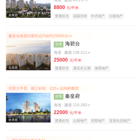
海港
建面 88-237㎡
8800
元/平米
普通住宅
花园洋房
中式地产
公园地产
宜居生态地产
名企盘
秦皇岛海居封面作品均价约25000元/㎡
海碧台
在售
海港
建面 136-211㎡
25000
元/平米
普通住宅
酒店式公寓
海景地产
河景大平层、精工科技、220㎡起纯粹圈层
秦皇府
在售
海港
建面 215-282㎡
22000
元/平米
普通住宅
公园地产
河景地产
宜居生态地产
大平层
效果图