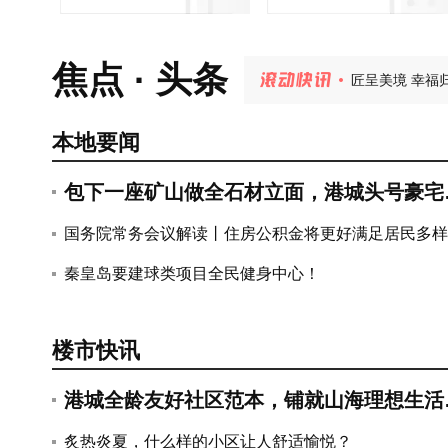
炙热炎夏，什
匠呈美境 幸福
焦点 · 头条
宇树双旗舰机
秦皇岛桑拿天来
港城资产上千
港城全龄友好社
本地要闻
包下一座矿山做全石材立面，港城头号豪宅
藏着多少秘密？
国务院常务会议解读丨住房公积金将更好满足居民多样
住房消费需求
秦皇岛要建球类项目全民健身中心！
楼市快讯
港城全龄友好社区范本，铺就山海理想生活
卷~
关于进一步优化住房公积金使用政策
炙热炎夏，什么样的小区让人舒适愉悦？