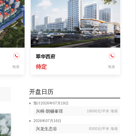
翠华西府
待定
海港
海港
开盘日历
预计2026年07月19日
兴桐·朗樾峯璟
18000元/平米
海港
2026年07月16日
兴龙生态谷
8300元/平米
海港