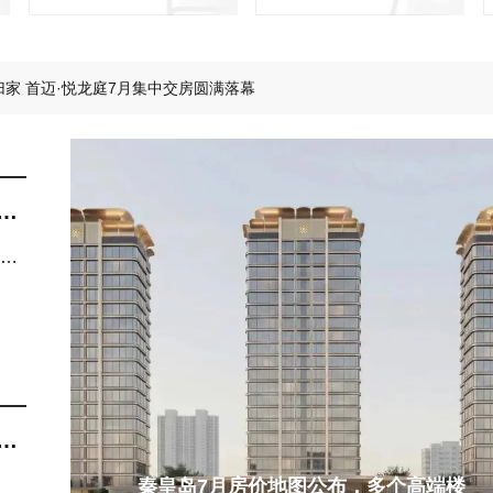
么样的小区让人舒适愉悦？
归家 首迈·悦龙庭7月集中交房圆满落幕
器人空降！秦皇岛智能机器人全场景社区火了！
袭，在城芯邂逅26℃的清凉~
万的父母，六一会给孩子送什么礼物？
区范本，铺就山海理想生活长卷~
还
化
长
秦皇岛7月房价地图公布，多个高端楼