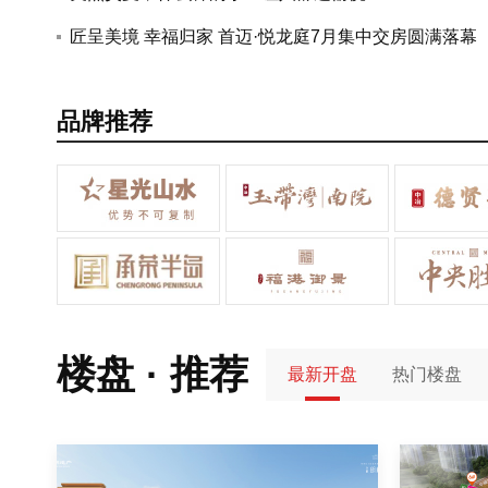
的通知
匠呈美境 幸福归家 首迈·悦龙庭7月集中交房圆满落幕
品牌推荐
楼盘 · 推荐
最新开盘
热门楼盘