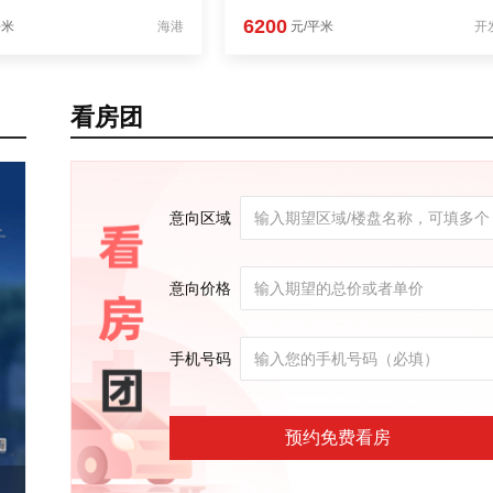
6200
平米
海港
元/平米
开
看房团
意向区域
意向价格
手机号码
预约免费看房