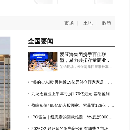
市场
土地
政策
全国要闻
爱琴海集团携手百佳联
盟，聚力共拓存量商业新
赛道
签约现场，爱琴海集团董事长车建
新、百佳联盟发起人&上海澜申科技
联合创始人许清有，携双方团队再
次围绕国内地产行业发展周期、传
“美的少东家”再掏近19亿元补仓顾家家居，至
统家居卖场转型痛点、城市商业购
今仍有50亿元收购贷款未结清
物中心未来趋势展开深度研讨，并
九龙仓置业上半年亏损1.76亿港元 基础盈利增
在高度认可彼此的专业实力、…
长6%
盈峰负债485亿仍入股顾家、索菲亚126亿，这
场豪赌为何？
IPO雷达｜纽恩泰的回款难题：计提近5000万
房企坏账，去年政府项目回款比例仅三成
秦皇岛惊现600㎡超级豪宅，一层一
2026Q2 好评多的阳光房公司有哪些？市场现