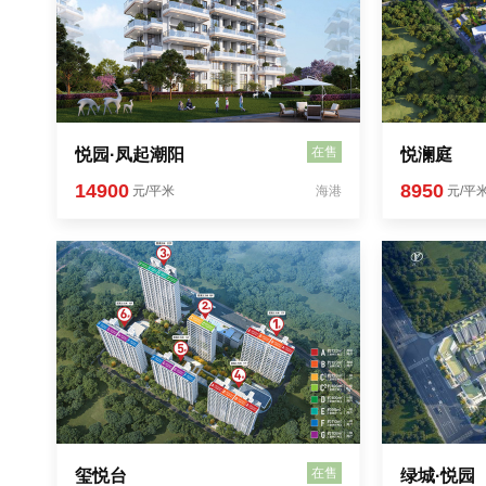
在售
悦园·凤起潮阳
悦澜庭
14900
8950
元/平米
海港
元/平
在售
玺悦台
绿城·悦园