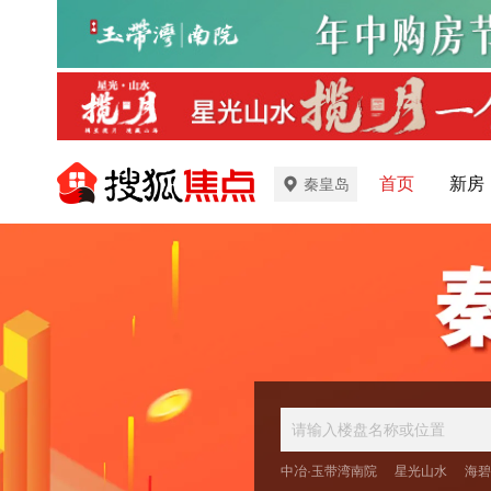
首页
新房
秦皇岛
中冶·玉带湾南院
星光山水
海碧