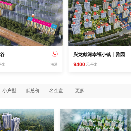
谷
兴龙戴河幸福小镇丨雅园
9400
平米
海港
元/平米
小户型
低总价
名企盘
更多