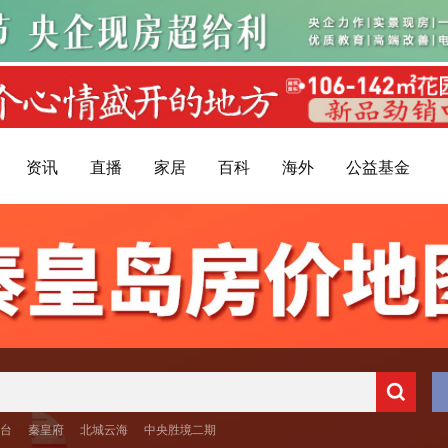
资讯
直播
家居
百科
海外
公益基金
台
秦皇府
北城云海
中央胜境二期