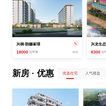
兴桐·朗樾峯璟
兴龙生态
18000
8300
元/平米
海港
元/
新房 · 优惠
优选住宅
人气楼盘