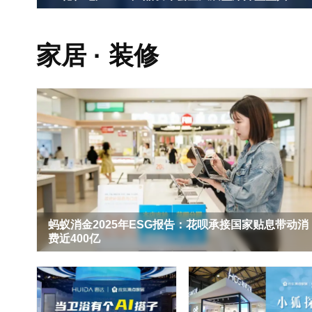
家居 · 装修
蚂蚁消金2025年ESG报告：花呗承接国家贴息带动消
费近400亿
千年舟寻福记·让非遗回家第二季可