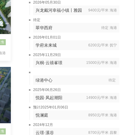
2026年05月30日
兴龙戴河幸福小镇丨雅园
9400元/平米
海港
待定
翠华西府
待定
海港
2026年01月01日
在售
学府未来城
6200元/平米
抚宁
海港
2025年11月29日
兴桐·云禧峯璟
15000元/平米
海港
绿港中心
待定
2025年06月26日
悦园·凤起潮阳
14900元/平米
海港
预计2025年01月06日
悦澜庭
8950元/平米
海港
2024年12月
在售
云璟·溪谷
8700元/平米
昌黎