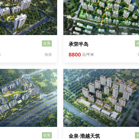
在售
承荣半岛
8800
米
海港
元/平米
在售
金泉·渤越天筑