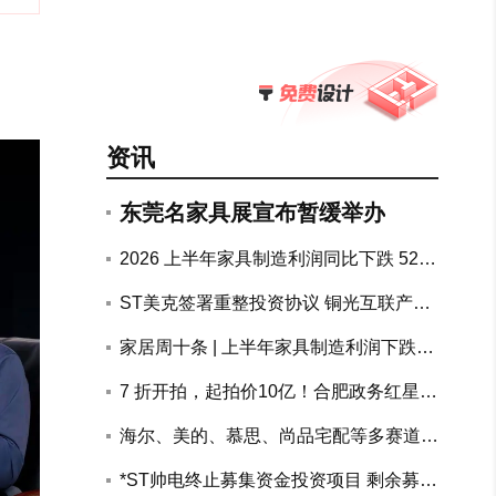
资讯
东莞名家具展宣布暂缓举办
2026 上半年家具制造利润同比下跌 52.
7%，地产链上下游持续承压
ST美克签署重整投资协议 铜光互联产融
联合体拟斥资10.72亿元参与重整
家居周十条 | 上半年家具制造利润下跌5
2.7%、两大知名装企回应跑路传闻、南
7 折开拍，起拍价10亿！合肥政务红星美
康公示家具电商黑白名单…
凯龙物业整体打包司法处置
海尔、美的、慕思、尚品宅配等多赛道头
部企业加速AI布局突围
搜狐专访美巢张经甫 | 十年价值攀登
*ST帅电终止募集资金投资项目 剩余募资