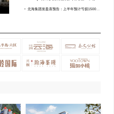
姓！比肩北上广！
状观察
北海集团发盈喜预告：上半年预计亏损1500
万-1700万港元