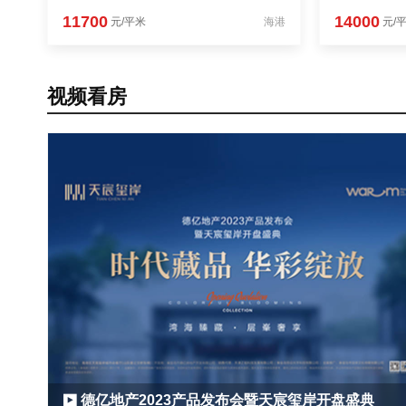
11700
14000
元/平米
海港
元/
视频看房
德亿地产2023产品发布会暨天宸玺岸开盘盛典