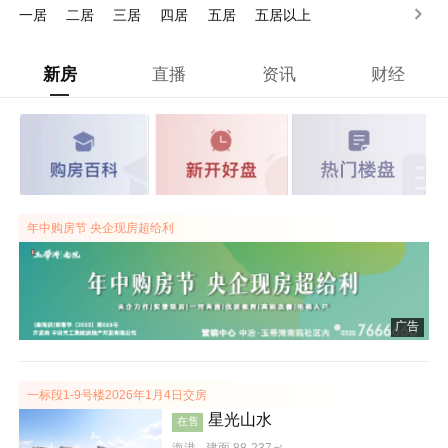
一居
二居
三居
四居
五居
五居以上
新房
直播
资讯
财经
年中购房节 央企现房超给利
广告
一标段1-9号楼2026年1月4日交房
星光山水
在售