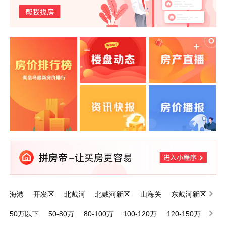
海港
开发区
北戴河
北戴河新区
山海关
东戴河新区
昌黎
抚宁
卢龙
青龙满族自治县
50万以下
50-80万
80-100万
100-120万
120-150万
150-200万
200万以上