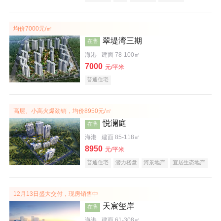
潜力楼盘
宜居生态地产
大平层
均价7000元/㎡
翠堤湾三期
在售
海港
建面 78-100㎡
7000
元/平米
普通住宅
高层、小高火爆劲销，均价8950元/㎡
悦澜庭
在售
海港
建面 85-118㎡
8950
元/平米
普通住宅
潜力楼盘
河景地产
宜居生态地产
效果图
12月13日盛大交付，现房销售中
天宸玺岸
在售
海港
建面 61-308㎡