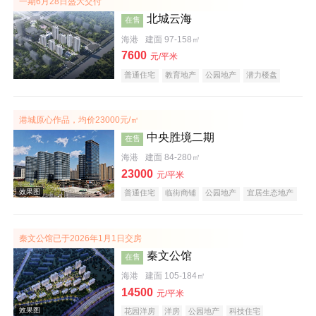
一期6月28日盛大交付
北城云海
在售
海港
建面 97-158㎡
7600
元/平米
普通住宅
教育地产
公园地产
潜力楼盘
港城原心作品，均价23000元/㎡
实景图
中央胜境二期
在售
海港
建面 84-280㎡
23000
元/平米
普通住宅
临街商铺
公园地产
宜居生态地产
秦文公馆已于2026年1月1日交房
秦文公馆
在售
效果图
海港
建面 105-184㎡
14500
元/平米
花园洋房
洋房
公园地产
科技住宅