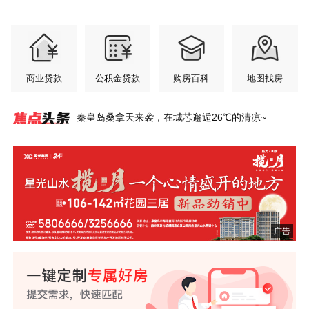
商业贷款
公积金贷款
购房百科
地图找房
秦皇岛桑拿天来袭，在城芯邂逅26℃的清凉~
秦皇岛惊现600㎡超级豪宅，一层一姓！比肩北上
翠揽城光 府启新章
登高台 揽明月丨秦皇岛这里私藏一座盛夏绿洲~
凤起潮阳铂金会所服务再升级，凯斯琦健身正式签
总建面33.8万㎡！秦皇岛西部大盘将扩容！
宇树双旗舰机器人空降！秦皇岛智能机器人全场景
星光山水·揽月一个心情盛开的地方
年中购房节 央企现房超给利
港城全龄友好社区范本，铺就山海理想生活长卷~
港城资产上千万的父母，六一会给孩子送什么礼
广！
约入驻
社区火了！
物？
广告