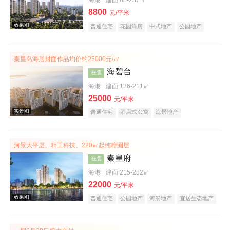
海港
建面 88-237㎡
8800
元/平米
普通住宅
花园洋房
中式地产
公园地产
宜居生态地产
名企盘
秦皇岛海居封面作品均价约25000元/㎡
海碧台
在售
海港
建面 136-211㎡
25000
元/平米
普通住宅
酒店式公寓
海景地产
河景大平层、精工科技、220㎡起纯粹圈层
秦皇府
在售
海港
建面 215-282㎡
22000
元/平米
普通住宅
公园地产
河景地产
宜居生态地产
大平层
效果图