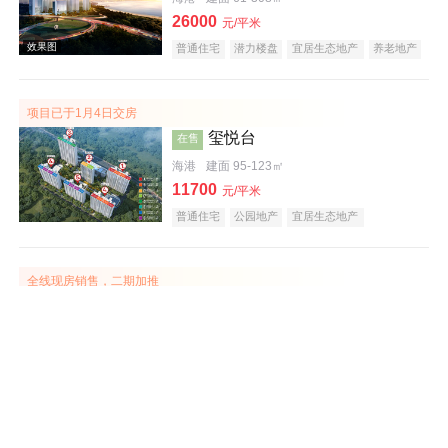
26000
元/平米
普通住宅
潜力楼盘
宜居生态地产
养老地产
海景地产
小户型
效果图
项目已于1月4日交房
玺悦台
在售
海港
建面 95-123㎡
11700
元/平米
普通住宅
公园地产
宜居生态地产
全线现房销售，二期加推
秦皇半岛·六区
在售
海港
建面 81-148㎡
11500
元/平米
普通住宅
公园地产
宜居生态地产
教育地产
名企盘