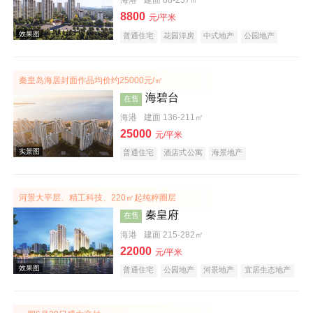
海港
建面 88-237㎡
8800
元/平米
普通住宅
花园洋房
中式地产
公园地产
宜居生态地产
名企盘
秦皇岛海居封面作品均价约25000元/㎡
海碧台
在售
海港
建面 136-211㎡
25000
元/平米
普通住宅
酒店式公寓
海景地产
河景大平层、精工科技、220㎡起纯粹圈层
秦皇府
在售
海港
建面 215-282㎡
22000
元/平米
普通住宅
公园地产
河景地产
宜居生态地产
大平层
效果图