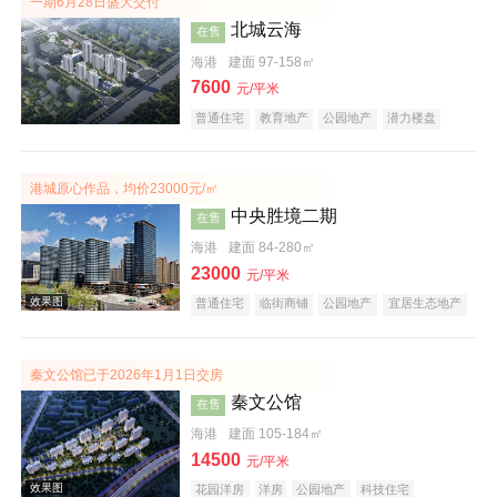
一期6月28日盛大交付
北城云海
在售
海港
建面 97-158㎡
7600
元/平米
普通住宅
教育地产
公园地产
潜力楼盘
港城原心作品，均价23000元/㎡
实景图
中央胜境二期
在售
海港
建面 84-280㎡
23000
元/平米
普通住宅
临街商铺
公园地产
宜居生态地产
秦文公馆已于2026年1月1日交房
秦文公馆
在售
效果图
海港
建面 105-184㎡
14500
元/平米
花园洋房
洋房
公园地产
科技住宅