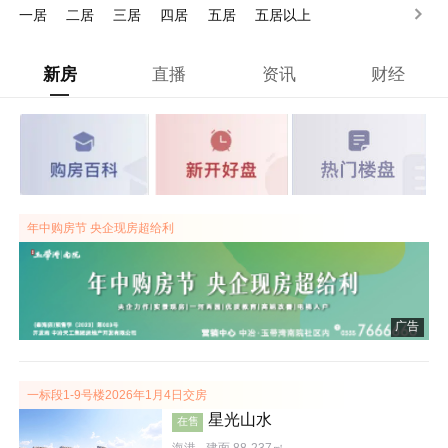
一居
二居
三居
四居
五居
五居以上
新房
直播
资讯
财经
年中购房节 央企现房超给利
广告
一标段1-9号楼2026年1月4日交房
星光山水
在售