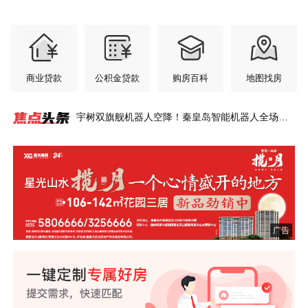
商业贷款
公积金贷款
购房百科
地图找房
宇树双旗舰机器人空降！秦皇岛智能机器人全场景
社区火了！
秦皇岛桑拿天来袭，在城芯邂逅26℃的清凉~
秦皇岛惊现600㎡超级豪宅，一层一姓！比肩北上
翠揽城光 府启新章
登高台 揽明月丨秦皇岛这里私藏一座盛夏绿洲~
凤起潮阳铂金会所服务再升级，凯斯琦健身正式签
总建面33.8万㎡！秦皇岛西部大盘将扩容！
星光山水·揽月一个心情盛开的地方
年中购房节 央企现房超给利
港城全龄友好社区范本，铺就山海理想生活长卷~
港城资产上千万的父母，六一会给孩子送什么礼
广！
约入驻
物？
广告