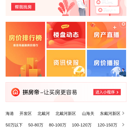
海港
开发区
北戴河
北戴河新区
山海关
东戴河新区
昌黎
抚宁
卢龙
青龙满族自治县
50万以下
50-80万
80-100万
100-120万
120-150万
150-200万
200万以上