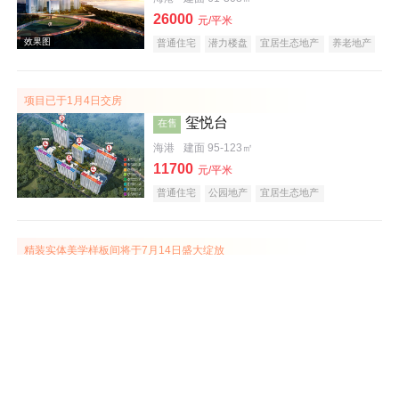
26000
元/平米
普通住宅
潜力楼盘
宜居生态地产
养老地产
海景地产
小户型
效果图
项目已于1月4日交房
玺悦台
在售
海港
建面 95-123㎡
11700
元/平米
普通住宅
公园地产
宜居生态地产
精装实体美学样板间将于7月14日盛大绽放
秦皇壹号院
在售
海港
建面 46-218㎡
8000
元/平米
普通住宅
别墅
花园洋房
公园地产
中式地产
宜居生态地产