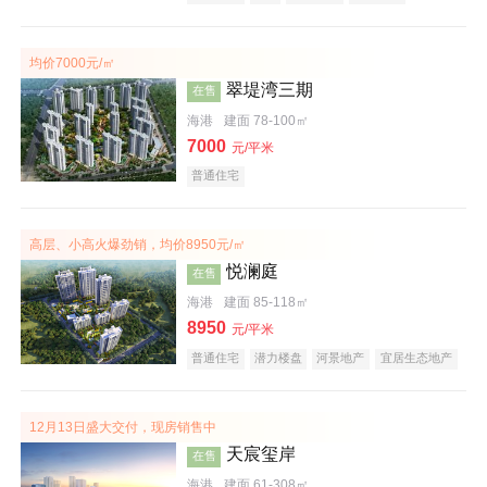
潜力楼盘
宜居生态地产
大平层
均价7000元/㎡
翠堤湾三期
在售
海港
建面 78-100㎡
7000
元/平米
普通住宅
高层、小高火爆劲销，均价8950元/㎡
悦澜庭
在售
海港
建面 85-118㎡
8950
元/平米
普通住宅
潜力楼盘
河景地产
宜居生态地产
效果图
12月13日盛大交付，现房销售中
天宸玺岸
在售
海港
建面 61-308㎡