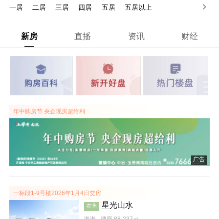
一居
二居
三居
四居
五居
五居以上
新房
直播
资讯
财经
年中购房节 央企现房超给利
广告
一标段1-9号楼2026年1月4日交房
星光山水
在售