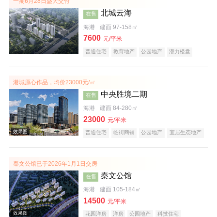
一期6月28日盛大交付
北城云海
在售
海港
建面 97-158㎡
7600
元/平米
普通住宅
教育地产
公园地产
潜力楼盘
港城原心作品，均价23000元/㎡
实景图
中央胜境二期
在售
海港
建面 84-280㎡
23000
元/平米
普通住宅
临街商铺
公园地产
宜居生态地产
秦文公馆已于2026年1月1日交房
秦文公馆
在售
效果图
海港
建面 105-184㎡
14500
元/平米
花园洋房
洋房
公园地产
科技住宅