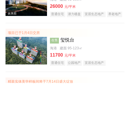
26000
元/平米
普通住宅
潜力楼盘
宜居生态地产
养老地产
海景地产
小户型
效果图
项目已于1月4日交房
玺悦台
在售
海港
建面 95-123㎡
11700
元/平米
普通住宅
公园地产
宜居生态地产
精装实体美学样板间将于7月14日盛大绽放
秦皇壹号院
在售
海港
建面 46-218㎡
8000
元/平米
普通住宅
别墅
花园洋房
公园地产
中式地产
宜居生态地产