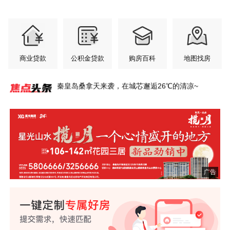
商业贷款
公积金贷款
购房百科
地图找房
秦皇岛桑拿天来袭，在城芯邂逅26℃的清凉~
总建面33.8万㎡！秦皇岛西部大盘将扩容！
秦皇岛惊现600㎡超级豪宅，一层一姓！比肩北上
翠揽城光 府启新章
登高台 揽明月丨秦皇岛这里私藏一座盛夏绿洲~
凤起潮阳铂金会所服务再升级，凯斯琦健身正式签
宇树双旗舰机器人空降！秦皇岛智能机器人全场景
星光山水·揽月一个心情盛开的地方
年中购房节 央企现房超给利
港城全龄友好社区范本，铺就山海理想生活长卷~
港城资产上千万的父母，六一会给孩子送什么礼
广！
约入驻
社区火了！
物？
广告