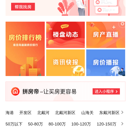
海港
开发区
北戴河
北戴河新区
山海关
东戴河新区
昌黎
抚宁
卢龙
青龙满族自治县
50万以下
50-80万
80-100万
100-120万
120-150万
150-200万
200万以上