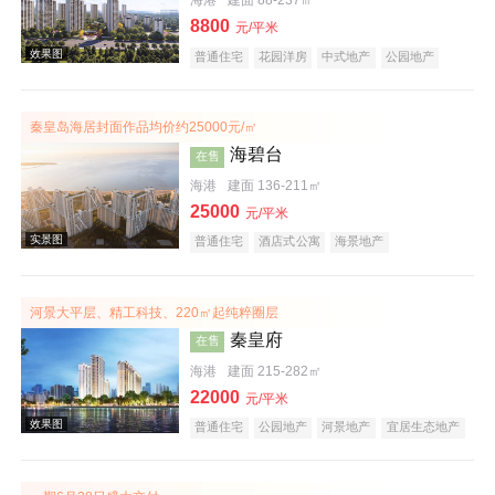
海港
建面 88-237㎡
8800
元/平米
普通住宅
花园洋房
中式地产
公园地产
宜居生态地产
名企盘
秦皇岛海居封面作品均价约25000元/㎡
海碧台
在售
海港
建面 136-211㎡
25000
元/平米
普通住宅
酒店式公寓
海景地产
河景大平层、精工科技、220㎡起纯粹圈层
秦皇府
在售
海港
建面 215-282㎡
22000
元/平米
普通住宅
公园地产
河景地产
宜居生态地产
大平层
效果图