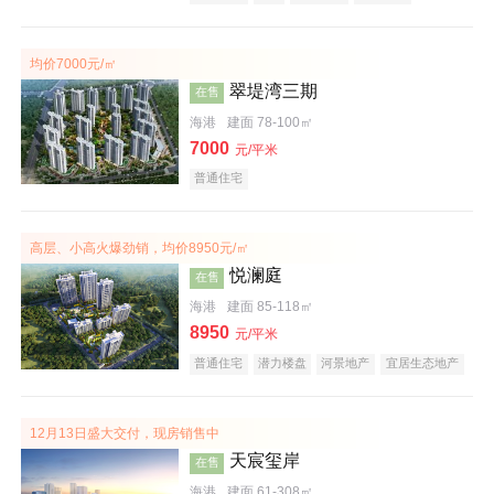
潜力楼盘
宜居生态地产
大平层
均价7000元/㎡
翠堤湾三期
在售
海港
建面 78-100㎡
7000
元/平米
普通住宅
高层、小高火爆劲销，均价8950元/㎡
悦澜庭
在售
海港
建面 85-118㎡
8950
元/平米
普通住宅
潜力楼盘
河景地产
宜居生态地产
效果图
12月13日盛大交付，现房销售中
天宸玺岸
在售
海港
建面 61-308㎡