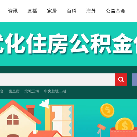
资讯
直播
家居
百科
海外
公益基金
台
秦皇府
北城云海
中央胜境二期