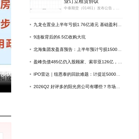
业订立租赁协议
中泰期货（01461）发布公告，于2
026年8月6日（交易时段后），本
公司及本公司的全资附属公司中泰
汇融资本（作为承租人）分别与齐
九龙仓置业上半年亏损1.76亿港元 基础盈利增
鲁中泰物业（作为出租人）订立租
长6%
赁协议一以及租赁协议二，期限均
9连板背后的6.5亿收购大坑
由2026年10月…
北海集团发盈喜预告：上半年预计亏损1500
万-1700万港元
盈峰负债485亿仍入股顾家、索菲亚126亿，这
场豪赌为何？
秦皇岛7月房价地图公布，多个高端楼
IPO雷达｜纽恩泰的回款难题：计提近5000万
盘将入市！
房企坏账，去年政府项目回款比例仅三成
2026Q2 好评多的阳光房公司有哪些？市场现
状观察