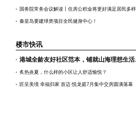
藏着多少秘密？
国务院常务会议解读丨住房公积金将更好满足居民多样
住房消费需求
秦皇岛要建球类项目全民健身中心！
楼市快讯
港城全龄友好社区范本，铺就山海理想生活
卷~
约6.6万㎡新房入市，秦皇岛6月颁出
秦皇岛惊现600㎡超级豪宅，一层一
炙热炎夏，什么样的小区让人舒适愉悦？
姓！比肩北上广！
11张预售证！
匠呈美境 幸福归家 首迈·悦龙庭7月集中交房圆满落幕