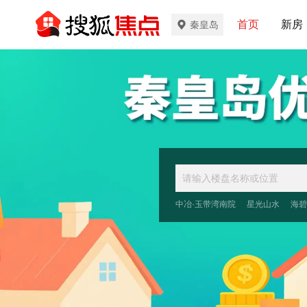
首页
新房
秦皇岛
中冶·玉带湾南院
星光山水
海碧