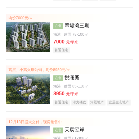
潜力楼盘
宜居生态地产
大平层
均价7000元/㎡
翠堤湾三期
在售
海港
建面 78-100㎡
7000
元/平米
普通住宅
高层、小高火爆劲销，均价8950元/㎡
悦澜庭
在售
海港
建面 85-118㎡
8950
元/平米
普通住宅
潜力楼盘
河景地产
宜居生态地产
效果图
12月13日盛大交付，现房销售中
天宸玺岸
在售
海港
建面 61-308㎡