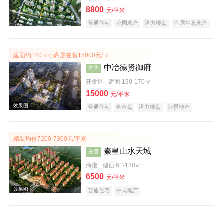
8800
元/平米
普通住宅
公园地产
潜力楼盘
宜居生态地产
建面约140㎡小高层在售15000元/㎡
中冶德贤御府
在售
效果图
开发区
建面 130-170㎡
15000
元/平米
普通住宅
名企盘
潜力楼盘
河景地产
宜居生态地产
中式地产
精装均价7200-7300元/平米
秦皇山水天城
在售
海港
建面 61-130㎡
6500
元/平米
效果图
普通住宅
中式地产