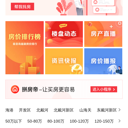
海港
开发区
北戴河
北戴河新区
山海关
东戴河新区
昌黎
抚宁
卢龙
青龙满族自治县
50万以下
50-80万
80-100万
100-120万
120-150万
150-200万
200万以上