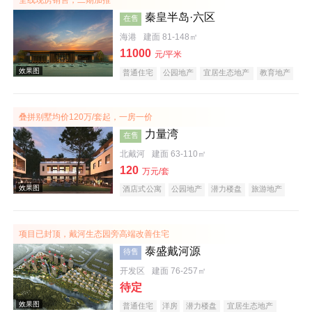
全线现房销售，二期加推
秦皇半岛·六区
在售
海港
建面 81-148㎡
11000
元/平米
普通住宅
公园地产
宜居生态地产
教育地产
名企盘
叠拼别墅均价120万/套起，一房一价
力量湾
在售
北戴河
建面 63-110㎡
120
万元/套
效果图
酒店式公寓
公园地产
潜力楼盘
旅游地产
宜居生态地产
项目已封顶，戴河生态园旁高端改善住宅
泰盛戴河源
待售
开发区
建面 76-257㎡
待定
普通住宅
洋房
潜力楼盘
宜居生态地产