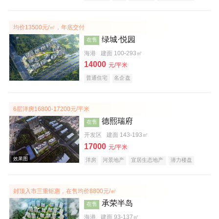
养老地产
河景地产
均价13500元/㎡，年底交付
绿城·悦园
在售
海港
建面 100-293㎡
14000
元/平米
普通住宅
名企盘
效果图
6层洋房16800-17200元/平米
德熙瑞府
在售
开发区
建面 143-193㎡
17000
元/平米
洋房
河景地产
宜居生态地产
潜力楼盘
封顶入市三重钜惠，在售均价8800元/㎡
效果图
承荣半岛
在售
海港
建面 93-137㎡