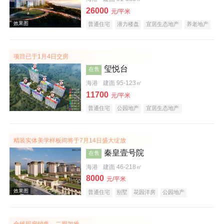
26000
元/平米
普通住宅
潜力楼盘
宜居生态地产
养老地产
海景地产
小户型
效果图
项目已于1月4日交房
玺悦台
在售
海港
建面 95-123㎡
11700
元/平米
普通住宅
公园地产
宜居生态地产
精装实体美学样板间将于7月14日盛大绽放
秦皇壹号院
在售
海港
建面 46-218㎡
8000
元/平米
普通住宅
别墅
花园洋房
公园地产
中式地产
宜居生态地产