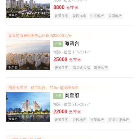
海港
建面 88-237㎡
8800
元/平米
普通住宅
花园洋房
中式地产
公园地产
宜居生态地产
名企盘
秦皇岛海居封面作品均价约25000元/㎡
海碧台
在售
海港
建面 136-211㎡
25000
元/平米
普通住宅
酒店式公寓
海景地产
河景大平层、精工科技、220㎡起纯粹圈层
秦皇府
在售
海港
建面 215-282㎡
22000
元/平米
普通住宅
公园地产
河景地产
宜居生态地产
大平层
效果图