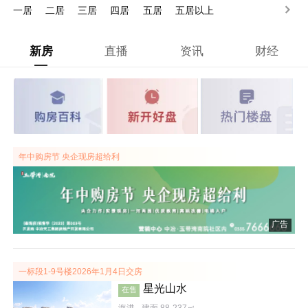
一居
二居
三居
四居
五居
五居以上
新房
直播
资讯
财经
年中购房节 央企现房超给利
广告
一标段1-9号楼2026年1月4日交房
星光山水
在售