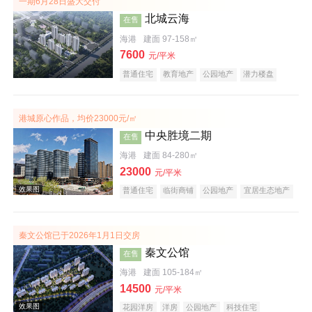
一期6月28日盛大交付
北城云海
在售
海港
建面 97-158㎡
7600
元/平米
普通住宅
教育地产
公园地产
潜力楼盘
港城原心作品，均价23000元/㎡
实景图
中央胜境二期
在售
海港
建面 84-280㎡
23000
元/平米
普通住宅
临街商铺
公园地产
宜居生态地产
秦文公馆已于2026年1月1日交房
秦文公馆
在售
效果图
海港
建面 105-184㎡
14500
元/平米
花园洋房
洋房
公园地产
科技住宅