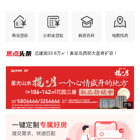
商业贷款
公积金贷款
购房百科
地图找房
总建面33.8万㎡！秦皇岛西部大盘将扩容！
秦皇岛惊现600㎡超级豪宅，一层一姓！比肩北上
翠揽城光 府启新章
登高台 揽明月丨秦皇岛这里私藏一座盛夏绿洲~
凤起潮阳铂金会所服务再升级，凯斯琦健身正式签
秦皇岛桑拿天来袭，在城芯邂逅26℃的清凉~
宇树双旗舰机器人空降！秦皇岛智能机器人全场景
星光山水·揽月一个心情盛开的地方
年中购房节 央企现房超给利
港城全龄友好社区范本，铺就山海理想生活长卷~
港城资产上千万的父母，六一会给孩子送什么礼
广！
约入驻
社区火了！
物？
广告