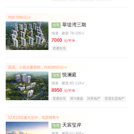
潜力楼盘
宜居生态地产
大平层
均价7000元/㎡
翠堤湾三期
在售
海港
建面 78-100㎡
7000
元/平米
普通住宅
高层、小高火爆劲销，均价8950元/㎡
悦澜庭
在售
海港
建面 85-118㎡
8950
元/平米
普通住宅
潜力楼盘
河景地产
宜居生态地产
效果图
12月13日盛大交付，现房销售中
天宸玺岸
在售
海港
建面 61-308㎡