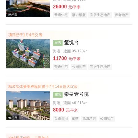
26000
元/平米
普通住宅
潜力楼盘
宜居生态地产
养老地产
海景地产
小户型
效果图
项目已于1月4日交房
玺悦台
在售
海港
建面 95-123㎡
11700
元/平米
普通住宅
公园地产
宜居生态地产
精装实体美学样板间将于7月14日盛大绽放
秦皇壹号院
在售
海港
建面 46-218㎡
8000
元/平米
普通住宅
别墅
花园洋房
公园地产
中式地产
宜居生态地产