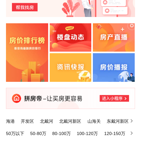
海港
开发区
北戴河
北戴河新区
山海关
东戴河新区
昌黎
抚宁
卢龙
青龙满族自治县
50万以下
50-80万
80-100万
100-120万
120-150万
150-200万
200万以上