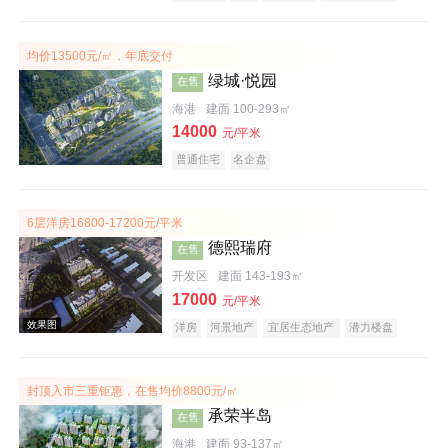
养老地产
河景地产
均价13500元/㎡，年底交付
绿城·悦园
在售
海港
建面 100-293㎡
14000
元/平米
普通住宅
名企盘
效果图
6层洋房16800-17200元/平米
德熙瑞府
在售
开发区
建面 143-193㎡
17000
元/平米
洋房
河景地产
宜居生态地产
潜力楼盘
封顶入市三重钜惠，在售均价8800元/㎡
效果图
承荣半岛
在售
海港
建面 93-137㎡