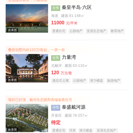
全线现房销售，二期加推
秦皇半岛·六区
在售
海港
建面 81-148㎡
11000
元/平米
普通住宅
公园地产
宜居生态地产
教育地产
名企盘
叠拼别墅均价120万/套起，一房一价
力量湾
在售
北戴河
建面 63-110㎡
120
万元/套
效果图
酒店式公寓
公园地产
潜力楼盘
旅游地产
宜居生态地产
项目已封顶，戴河生态园旁高端改善住宅
泰盛戴河源
待售
开发区
建面 76-257㎡
待定
普通住宅
洋房
潜力楼盘
宜居生态地产