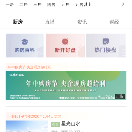
一居
二居
三居
四居
五居
五居以上
新房
直播
资讯
财经
年中购房节 央企现房超给利
广告
一标段1-9号楼2026年1月4日交房
星光山水
在售