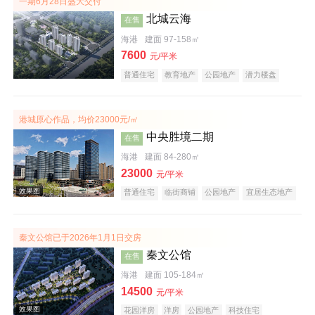
一期6月28日盛大交付
北城云海
在售
海港
建面 97-158㎡
7600
元/平米
普通住宅
教育地产
公园地产
潜力楼盘
港城原心作品，均价23000元/㎡
实景图
中央胜境二期
在售
海港
建面 84-280㎡
23000
元/平米
普通住宅
临街商铺
公园地产
宜居生态地产
秦文公馆已于2026年1月1日交房
秦文公馆
在售
效果图
海港
建面 105-184㎡
14500
元/平米
花园洋房
洋房
公园地产
科技住宅