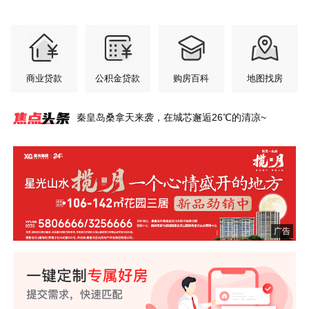
商业贷款
公积金贷款
购房百科
地图找房
秦皇岛桑拿天来袭，在城芯邂逅26℃的清凉~
秦皇岛惊现600㎡超级豪宅，一层一姓！比肩北上
翠揽城光 府启新章
登高台 揽明月丨秦皇岛这里私藏一座盛夏绿洲~
凤起潮阳铂金会所服务再升级，凯斯琦健身正式签
总建面33.8万㎡！秦皇岛西部大盘将扩容！
宇树双旗舰机器人空降！秦皇岛智能机器人全场景
星光山水·揽月一个心情盛开的地方
年中购房节 央企现房超给利
港城全龄友好社区范本，铺就山海理想生活长卷~
港城资产上千万的父母，六一会给孩子送什么礼
广！
约入驻
社区火了！
物？
广告