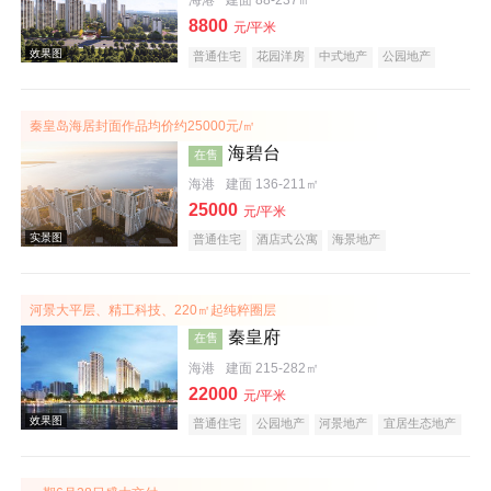
海港
建面 88-237㎡
8800
元/平米
普通住宅
花园洋房
中式地产
公园地产
宜居生态地产
名企盘
秦皇岛海居封面作品均价约25000元/㎡
海碧台
在售
海港
建面 136-211㎡
25000
元/平米
普通住宅
酒店式公寓
海景地产
河景大平层、精工科技、220㎡起纯粹圈层
秦皇府
在售
海港
建面 215-282㎡
22000
元/平米
普通住宅
公园地产
河景地产
宜居生态地产
大平层
效果图