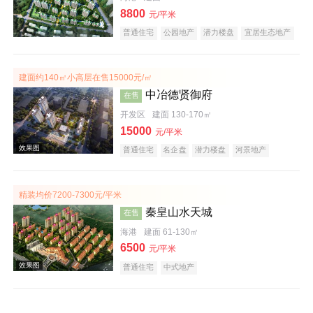
8800
元/平米
普通住宅
公园地产
潜力楼盘
宜居生态地产
建面约140㎡小高层在售15000元/㎡
中冶德贤御府
在售
效果图
开发区
建面 130-170㎡
15000
元/平米
普通住宅
名企盘
潜力楼盘
河景地产
宜居生态地产
中式地产
精装均价7200-7300元/平米
秦皇山水天城
在售
海港
建面 61-130㎡
6500
元/平米
效果图
普通住宅
中式地产