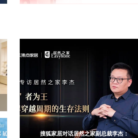
事
持
搜狐家居对话居然之家副总裁李杰：