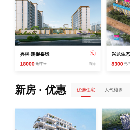
兴桐·朗樾峯璟
兴龙生态
18000
8300
元/平米
海港
元/
新房 · 优惠
优选住宅
人气楼盘