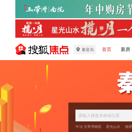
首页
新房
秦皇岛
中冶·玉带湾南院
星光山水
海碧