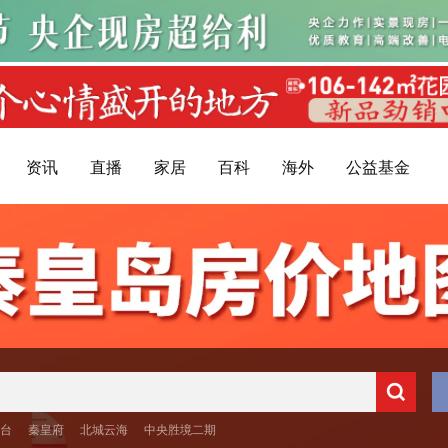
资讯
直播
家居
百科
海外
公益基金
台
秦皇府
北城云海
中央胜境二期