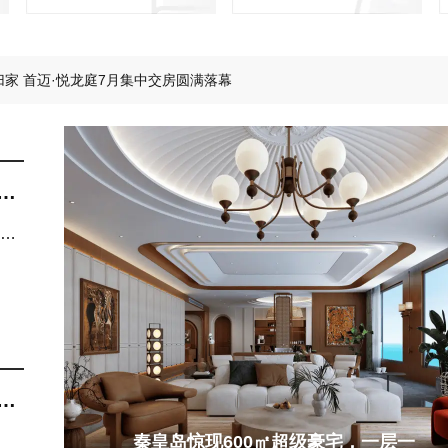
么样的小区让人舒适愉悦？
归家 首迈·悦龙庭7月集中交房圆满落幕
器人空降！秦皇岛智能机器人全场景社区火了！
袭，在城芯邂逅26℃的清凉~
万的父母，六一会给孩子送什么礼物？
区范本，铺就山海理想生活长卷~
还
化
长
楼
秦皇岛惊现600㎡超级豪宅，一层一