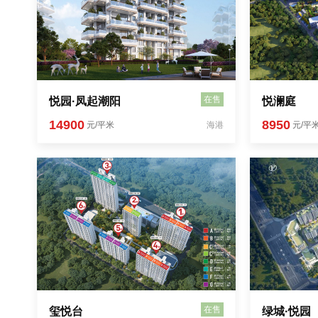
在售
悦园·凤起潮阳
悦澜庭
14900
8950
元/平米
海港
元/平
在售
玺悦台
绿城·悦园