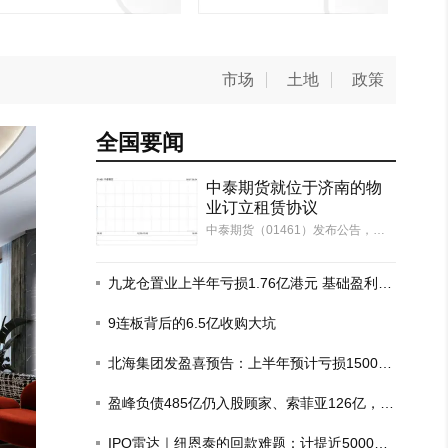
市场
土地
政策
全国要闻
中泰期货就位于济南的物
业订立租赁协议
中泰期货（01461）发布公告，于2
026年8月6日（交易时段后），本
公司及本公司的全资附属公司中泰
汇融资本（作为承租人）分别与齐
九龙仓置业上半年亏损1.76亿港元 基础盈利增
鲁中泰物业（作为出租人）订立租
长6%
赁协议一以及租赁协议二，期限均
9连板背后的6.5亿收购大坑
由2026年10月…
北海集团发盈喜预告：上半年预计亏损1500
万-1700万港元
盈峰负债485亿仍入股顾家、索菲亚126亿，这
场豪赌为何？
约6.6万㎡新房入市，秦皇岛6月颁出
IPO雷达｜纽恩泰的回款难题：计提近5000万