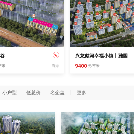
谷
兴龙戴河幸福小镇丨雅园
9400
平米
海港
元/平米
小户型
低总价
名企盘
更多