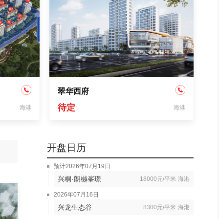
翠华西府
待定
海港
海港
开盘日历
预计2026年07月19日
兴桐·朗樾峯璟
18000元/平米
海港
2026年07月16日
兴龙生态谷
8300元/平米
海港