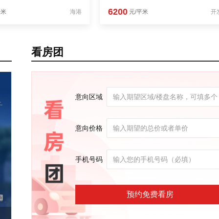
6200
平米
海港
元/平米
开
看房团
意向区域
意向价格
手机号码
预约免费看房