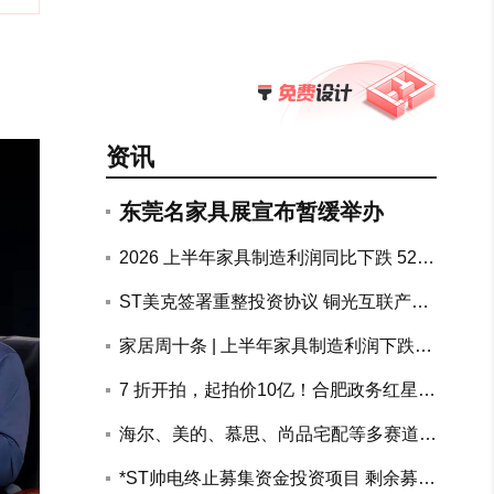
资讯
东莞名家具展宣布暂缓举办
2026 上半年家具制造利润同比下跌 52.
7%，地产链上下游持续承压
ST美克签署重整投资协议 铜光互联产融
联合体拟斥资10.72亿元参与重整
家居周十条 | 上半年家具制造利润下跌5
2.7%、两大知名装企回应跑路传闻、南
7 折开拍，起拍价10亿！合肥政务红星美
康公示家具电商黑白名单…
凯龙物业整体打包司法处置
海尔、美的、慕思、尚品宅配等多赛道头
部企业加速AI布局突围
搜狐专访美巢张经甫 | 十年价值攀登
*ST帅电终止募集资金投资项目 剩余募资