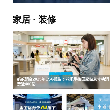
家居 · 装修
蚂蚁消金2025年ESG报告：花呗承接国家贴息带动消
费近400亿
年度盘点|2025年家居行业十大新闻
千年舟寻福记·让非遗回家第二季可