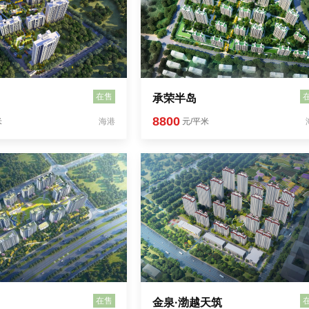
在售
承荣半岛
8800
米
海港
元/平米
在售
金泉·渤越天筑