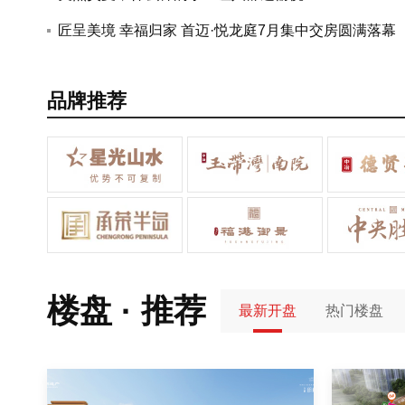
盘将入市！
的通知
匠呈美境 幸福归家 首迈·悦龙庭7月集中交房圆满落幕
品牌推荐
楼盘 · 推荐
最新开盘
热门楼盘