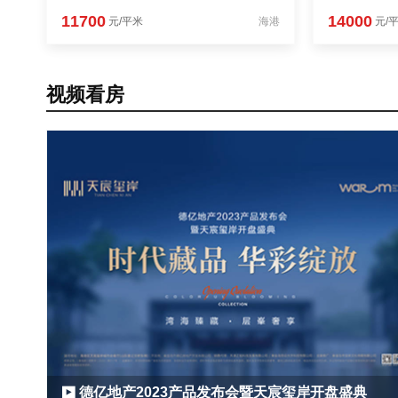
11700
14000
元/平米
海港
元/
视频看房
德亿地产2023产品发布会暨天宸玺岸开盘盛典