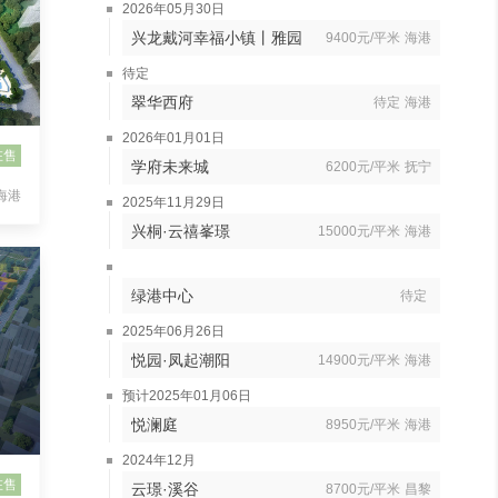
2026年05月30日
兴龙戴河幸福小镇丨雅园
9400元/平米
海港
待定
翠华西府
待定
海港
2026年01月01日
在售
学府未来城
6200元/平米
抚宁
海港
2025年11月29日
兴桐·云禧峯璟
15000元/平米
海港
绿港中心
待定
2025年06月26日
悦园·凤起潮阳
14900元/平米
海港
预计2025年01月06日
悦澜庭
8950元/平米
海港
2024年12月
在售
云璟·溪谷
8700元/平米
昌黎